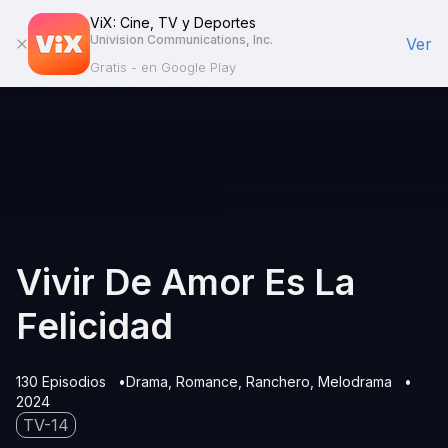
ViX: Cine, TV y Deportes
Univision Communications, Inc.
Ver
Gratis - en Google Play
Vivir De Amor Es La
Felicidad
130 Episodios
Drama
Romance
Ranchero
Melodrama
2024
TV-14