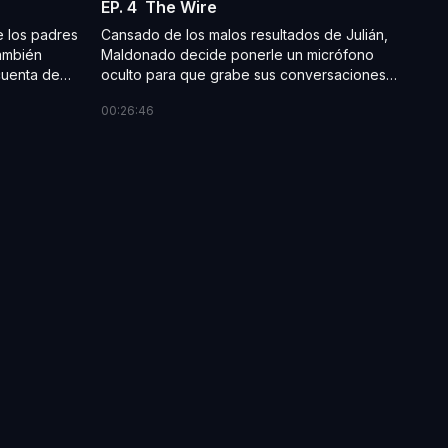
EP. 4
The Wire
e los padres
Cansado de los malos resultados de Julián,
también
Maldonado decide ponerle un micrófono
 cuenta de
oculto para que grabe sus conversaciones
racia a sus
con Don Rafael. Paola, enamorada de
00:26:46
l culpable.
Timoteo, decide que es momento de
declararle su amor, aunque no sabe cómo
hacerlo.