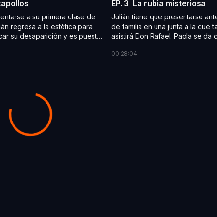
tapollos
EP. 3
La rubia misteriosa
entarse a su primera clase de
Julián tiene que presentarse ant
ián regresa a la estética para
de familia en una junta a la que 
ficar su desaparición y es puesto
asistirá Don Rafael. Paola se da
 Don Rafa. Paola es humillada
que su post de Santi no le hizo g
00:28:04
 en redes sociales y decide
compañeros, que ahora buscan a
él.