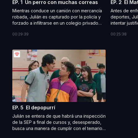
EP. 1
Un perro con muchas correas
EP. 2
El Ma
Mientras conduce un camión con mercancía
Antes de enfr
robada, Julián es capturado por la policía y
deportes, Jul
forzado a infiltrarse en un colegio privado
intentar justi
como maestro de deportes. Paola, la hija de
a prueba por
00:29:39
00:25:38
Don Rafael, intenta recuperar el iPad que le
por Santiago
robaron a su amigo Cheche.
vengarse de 
EP. 5
El depopurrí
Julián se entera de que habrá una inspección
de la SEP a final de cursos y, desesperado,
busca una manera de cumplir con el temario
a tiempo. Paola intenta arreglar su relación