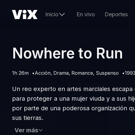
Inicio
En vivo
Deportes
Nowhere to Run
1h 26m
Acción
Drama
Romance
Suspenso
199
Un reo experto en artes marciales escapa d
para proteger a una mujer viuda y a sus hij
por parte de una poderosa organización 
sus tierras.
Ver más