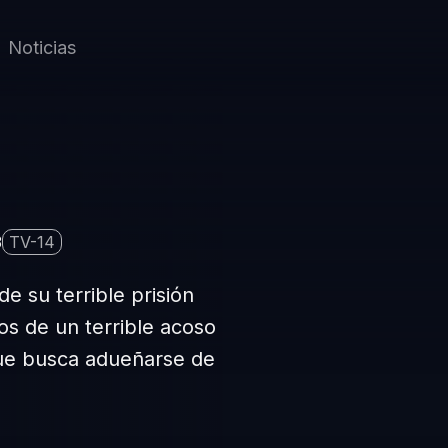
Noticias
3
TV-14
e su terrible prisión
os de un terrible acoso
que busca adueñarse de