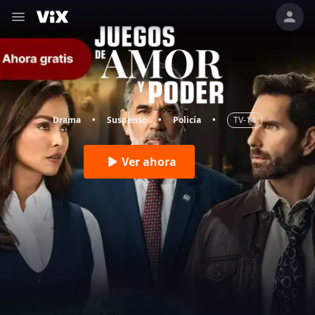
Drama
Suspenso
Policía
TV-14
•
•
•
Ver ahora